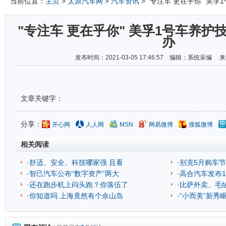
当前位置：
主页
>
太原汽车网
>
汽车资讯
> "专注车 更在乎你" 美
"专注车 更在乎你" 美孚1号车养
办
发布时间：2021-03-05 17:46:57 编辑：系统采编
文章关键字：
分享：
开心网
人人网
MSN
网易微博
搜狐微博
相关阅读
·
舒适、安全、科技哪家强 且看
·
别克5月购车节
·
智己汽车公布“数字资产”两大
·
高合汽车发布1
·
还在跑步机上闷头跑？你落伍了
·
比萨外卖、毛
·
你知道吗 上海竟然有个佘山岛
·
“小而美”新秀