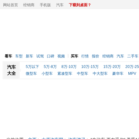
网站首页
经销商
手机版
汽车
下载到桌面？
看车
车型
新车
试驾
口碑
视频
买车
行情
报价
经销商
汽车
二手车
汽车
5万以下
5万-8万
8万-10万
10万-15万
15万-20万
20万-2
大全
微型车
小型车
紧凑型车
中型车
中大型车
豪华车
MPV